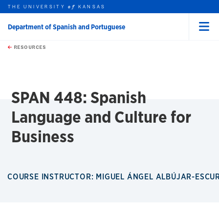
THE UNIVERSITY
KANSAS
of
Department of Spanish and Portuguese
Menu
rch this unit
Skip to main content
t search
RESOURCES
earch
SPAN 448: Spanish
Language and Culture for
Business
COURSE INSTRUCTOR: MIGUEL ÁNGEL ALBÚJAR-ESC